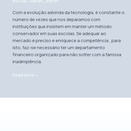
nas
escola
/
darlan_admin
escolas?
Com a evolução advinda da tecnologia, é constante o
número de vezes que nos deparamos com
instituições que insistem em manter um método
conservador em suas escolas. Se adequar ao
mercado é preciso e enriquece a competência , para
isto, faz-se necessário ter um departamento
financeiro organizado para não sofrer com a famosa
inadimplência.
Read More »