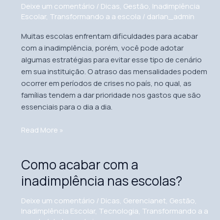
diminuir
Deixe um comentário
/
Dicas
,
Gestão
,
Inadimplência
a
Escolar
,
Transformando a a escola
/
darlan_admin
inadimplência
Muitas escolas enfrentam dificuldades para acabar
na
com a inadimplência, porém, você pode adotar
escola
algumas estratégias para evitar esse tipo de cenário
em sua instituição. O atraso das mensalidades podem
ocorrer em períodos de crises no país, no qual, as
famílias tendem a dar prioridade nos gastos que são
essenciais para o dia a dia.
Read More »
Como acabar com a
Como
acabar
inadimplência nas escolas?
com
a
Deixe um comentário
/
Dicas
,
Gerencianet
,
Gestão
,
inadimplência
Inadimplência Escolar
,
Tecnologia
,
Transformando a a