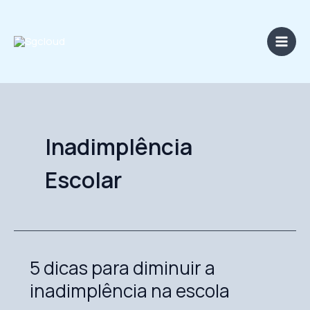
Ir
Main
para
Men
o
conteúdo
Inadimplência
Escolar
5 dicas para diminuir a
5
dicas
inadimplência na escola
para