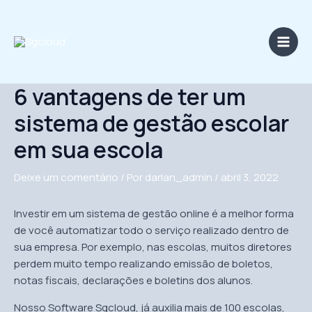
Ir
Main
para
Men
o
conteúdo
6 vantagens de ter um
sistema de gestão escolar
em sua escola
Deixe um comentário
/ Por
darlan_admin
/
abril 3, 2022
Investir em um sistema de gestão online é a melhor forma
de você automatizar todo o serviço realizado dentro de
sua empresa. Por exemplo, nas escolas, muitos diretores
perdem muito tempo realizando emissão de boletos,
notas fiscais, declarações e boletins dos alunos.
Nosso Software Sgcloud, já auxilia mais de 100 escolas,