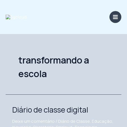
Ir
Main
para
Men
o
conteúdo
transformando a
escola
Diário de classe digital
Diário
de
Deixe um comentário
/
Diário de Classe
,
Educação
,
classe