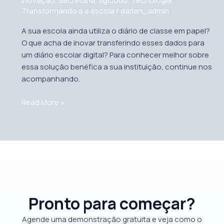
Inovação
,
Secretaria
,
Sgcloud
,
Tecnologia
,
digital
Transformando a a escola
/
darlan_admin
A sua escola ainda utiliza o diário de classe em papel?
O que acha de inovar transferindo esses dados para
um diário escolar digital? Para conhecer melhor sobre
essa solução benéfica a sua instituição, continue nos
acompanhando.
Read More »
Pronto para começar?
Agende uma demonstração gratuita e veja como o